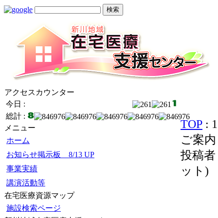
アクセスカウンター
今日 :
総計 :
TOP
:
メニュー
ご案内
ホーム
投稿者 
お知らせ掲示板 8/13 UP
事業実績
ット
)
講演活動等
在宅医療資源マップ
施設検索ページ