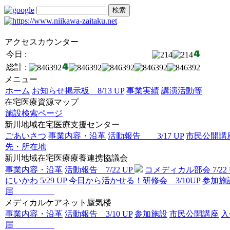
アクセスカウンター
今日 :
総計 :
メニュー
ホーム
お知らせ掲示板 8/13 UP
事業実績
講演活動等
在宅医療資源マップ
施設検索ページ
新川地域在宅医療支援センター
ごあいさつ
事業内容・沿革
活動報告 3/17 UP
市民公開講座 
先・所在地
新川地域在宅医療療養連携協議会
事業内容・沿革
活動報告 7/22 UP
コメディカル部会 7/22 
にいかわ 5/29 UP
今日から活かせる！研修会 3/10UP
参加施
届
メディカルケアネット蜃気楼
事業内容・沿革
活動報告 3/10 UP
参加施設
市民公開講座
入
届