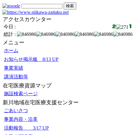
アクセスカウンター
今日 :
総計 :
メニュー
ホーム
お知らせ掲示板 8/13 UP
事業実績
講演活動等
在宅医療資源マップ
施設検索ページ
新川地域在宅医療支援センター
ごあいさつ
事業内容・沿革
活動報告 3/17 UP