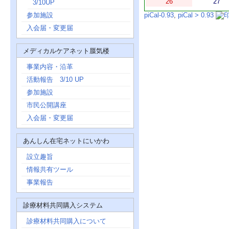
26
27
3/10UP
参加施設
piCal-0.93
,
piCal > 0.93
入会届・変更届
メディカルケアネット蜃気楼
事業内容・沿革
活動報告 3/10 UP
参加施設
市民公開講座
入会届・変更届
あんしん在宅ネットにいかわ
設立趣旨
情報共有ツール
事業報告
診療材料共同購入システム
診療材料共同購入について