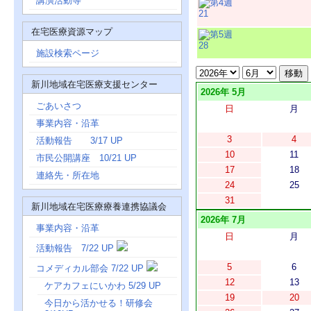
講演活動等
21
在宅医療資源マップ
28
施設検索ページ
新川地域在宅医療支援センター
2026年 5月
ごあいさつ
日
月
事業内容・沿革
3
4
活動報告 3/17 UP
10
11
市民公開講座 10/21 UP
17
18
連絡先・所在地
24
25
31
新川地域在宅医療療養連携協議会
2026年 7月
事業内容・沿革
日
月
活動報告 7/22 UP
5
6
コメディカル部会 7/22 UP
12
13
ケアカフェにいかわ 5/29 UP
19
20
今日から活かせる！研修会