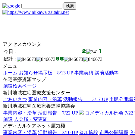
アクセスカウンター
今日 :
総計 :
メニュー
ホーム
お知らせ掲示板 8/13 UP
事業実績
講演活動等
在宅医療資源マップ
施設検索ページ
新川地域在宅医療支援センター
ごあいさつ
事業内容・沿革
活動報告 3/17 UP
市民公開講座 
新川地域在宅医療療養連携協議会
事業内容・沿革
活動報告 7/22 UP
コメディカル部会 7/22 
施設
入会届・変更届
メディカルケアネット蜃気楼
事業内容・沿革
活動報告 3/10 UP
参加施設
市民公開講座