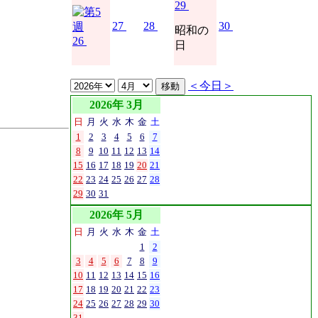
29
27
28
30
昭和の
26
日
＜今日＞
2026年 3月
日
月
火
水
木
金
土
1
2
3
4
5
6
7
8
9
10
11
12
13
14
15
16
17
18
19
20
21
22
23
24
25
26
27
28
29
30
31
2026年 5月
日
月
火
水
木
金
土
1
2
3
4
5
6
7
8
9
10
11
12
13
14
15
16
17
18
19
20
21
22
23
24
25
26
27
28
29
30
31