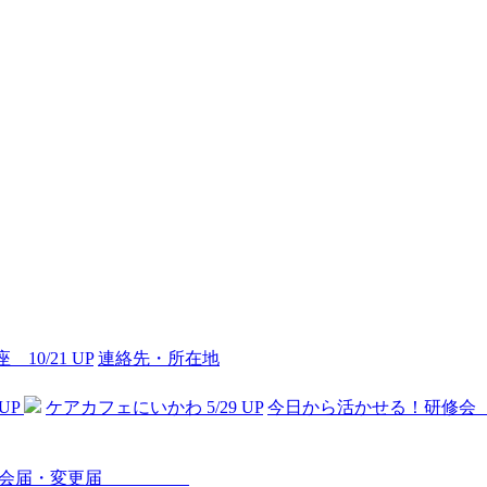
10/21 UP
連絡先・所在地
UP
ケアカフェにいかわ 5/29 UP
今日から活かせる！研修会 3
入会届・変更届