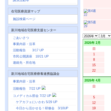
講演活動等
在宅医療資源マップ
22
施設検索ページ
29
新川地域在宅医療支援センター
ごあいさつ
2026年 2月
事業内容・沿革
日
活動報告 3/17 UP
1
市民公開講座 10/21 UP
8
連絡先・所在地
15
22
新川地域在宅医療療養連携協議会
2026年 4月
事業内容・沿革
日
活動報告 7/22 UP
コメディカル部会 7/22 UP
5
ケアカフェにいかわ 5/29 UP
12
今日から活かせる！研修会 3/10UP
19