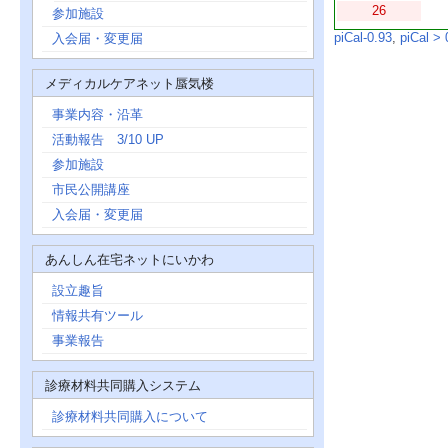
26
参加施設
piCal-0.93
,
piCal > 
入会届・変更届
メディカルケアネット蜃気楼
事業内容・沿革
活動報告 3/10 UP
参加施設
市民公開講座
入会届・変更届
あんしん在宅ネットにいかわ
設立趣旨
情報共有ツール
事業報告
診療材料共同購入システム
診療材料共同購入について