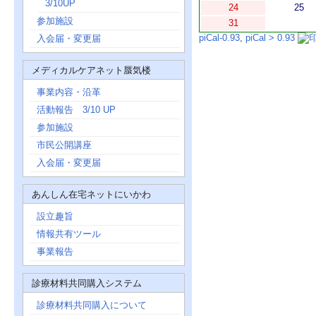
3/10UP
24
25
参加施設
31
piCal-0.93
,
piCal > 0.93
入会届・変更届
メディカルケアネット蜃気楼
事業内容・沿革
活動報告 3/10 UP
参加施設
市民公開講座
入会届・変更届
あんしん在宅ネットにいかわ
設立趣旨
情報共有ツール
事業報告
診療材料共同購入システム
診療材料共同購入について