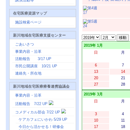
講演活動等
17
在宅医療資源マップ
施設検索ページ
24
新川地域在宅医療支援センター
ごあいさつ
2019年 1月
事業内容・沿革
日
月
活動報告 3/17 UP
6
7
市民公開講座 10/21 UP
13
14
連絡先・所在地
20
21
27
28
新川地域在宅医療療養連携協議会
2019年 3月
事業内容・沿革
日
月
活動報告 7/22 UP
コメディカル部会 7/22 UP
3
4
ケアカフェにいかわ 5/29 UP
10
11
今日から活かせる！研修会
17
18