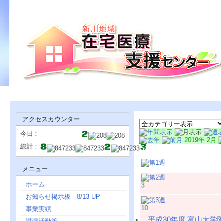
アクセスカウンター
今日 :
2019年 2月
総計 :
日
メニュー
ホーム
3
お知らせ掲示板 8/13 UP
10
事業実績
平成30年度 富山大学