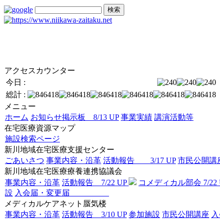
アクセスカウンター
今日 :
総計 :
メニュー
ホーム
お知らせ掲示板 8/13 UP
事業実績
講演活動等
在宅医療資源マップ
施設検索ページ
新川地域在宅医療支援センター
ごあいさつ
事業内容・沿革
活動報告 3/17 UP
市民公開講座 
新川地域在宅医療療養連携協議会
事業内容・沿革
活動報告 7/22 UP
コメディカル部会 7/22 
設
入会届・変更届
メディカルケアネット蜃気楼
事業内容・沿革
活動報告 3/10 UP
参加施設
市民公開講座