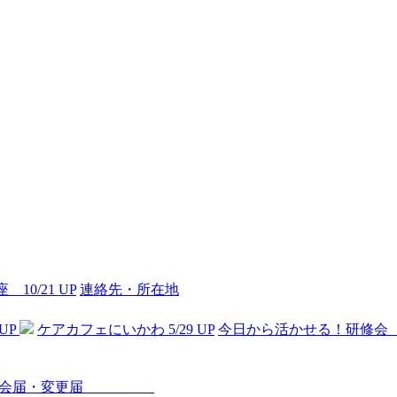
10/21 UP
連絡先・所在地
UP
ケアカフェにいかわ 5/29 UP
今日から活かせる！研修会 3
入会届・変更届