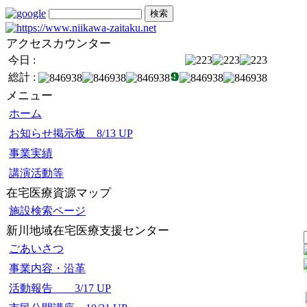
アクセスカウンター
今日 :
総計 :
メニュー
ホーム
お知らせ掲示板 8/13 UP
事業実績
講演活動等
在宅医療資源マップ
施設検索ページ
新川地域在宅医療支援センター
ごあいさつ
事業内容・沿革
活動報告 3/17 UP