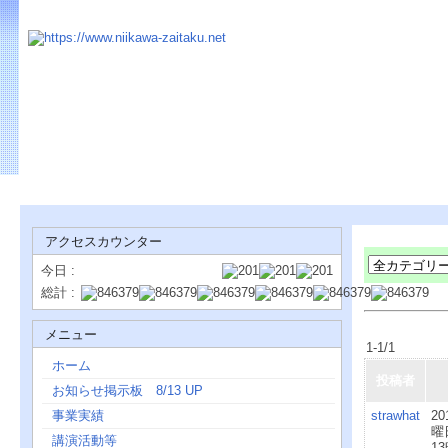
アクセスカウンター
今日 :
総計 :
メニュー
1-1/1
ホーム
投稿者
お知らせ掲示板 8/13 UP
事業実績
strawhat
20
曜
講演活動等
1