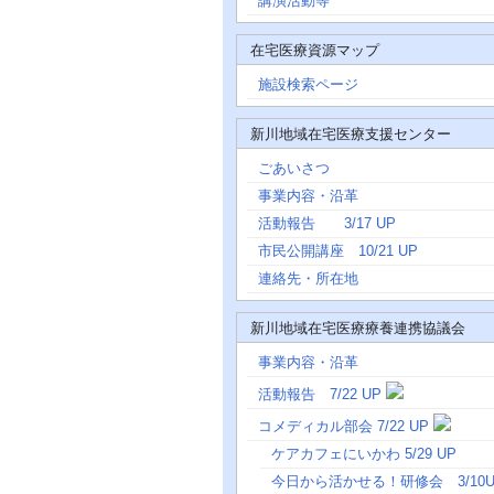
講演活動等
在宅医療資源マップ
施設検索ページ
新川地域在宅医療支援センター
ごあいさつ
事業内容・沿革
活動報告 3/17 UP
市民公開講座 10/21 UP
連絡先・所在地
新川地域在宅医療療養連携協議会
事業内容・沿革
活動報告 7/22 UP
コメディカル部会 7/22 UP
ケアカフェにいかわ 5/29 UP
今日から活かせる！研修会 3/10U