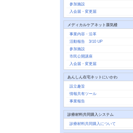
参加施設
入会届・変更届
メディカルケアネット蜃気楼
事業内容・沿革
活動報告 3/10 UP
参加施設
市民公開講座
入会届・変更届
あんしん在宅ネットにいかわ
設立趣旨
情報共有ツール
事業報告
診療材料共同購入システム
診療材料共同購入について