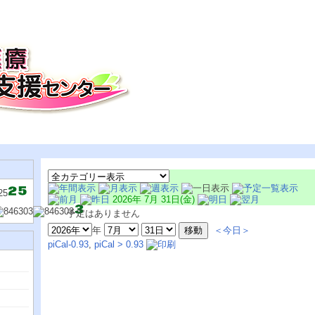
2026年 7月 31日(金)
予定はありません
年
＜今日＞
piCal-0.93
,
piCal > 0.93