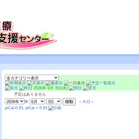
2026年 6月 3日(水)
予定はありません
年
＜今日＞
piCal-0.93
,
piCal > 0.93