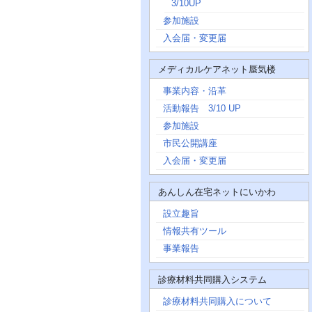
3/10UP
参加施設
入会届・変更届
メディカルケアネット蜃気楼
事業内容・沿革
活動報告 3/10 UP
参加施設
市民公開講座
入会届・変更届
あんしん在宅ネットにいかわ
設立趣旨
情報共有ツール
事業報告
診療材料共同購入システム
診療材料共同購入について