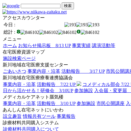
アクセスカウンター
今日 :
総計 :
メニュー
ホーム
お知らせ掲示板 8/13 UP
事業実績
講演活動等
在宅医療資源マップ
施設検索ページ
新川地域在宅医療支援センター
ごあいさつ
事業内容・沿革
活動報告 3/17 UP
市民公開講座 
新川地域在宅医療療養連携協議会
事業内容・沿革
活動報告 7/22 UP
コメディカル部会 7/22 
日から活かせる！研修会 3/10UP
参加施設
入会届・
メディカルケアネット蜃気楼
事業内容・沿革
活動報告 3/10 UP
参加施設
市民公開講座
あんしん在宅ネットにいかわ
設立趣旨
情報共有ツール
事業報告
診療材料共同購入システム
診療材料共同購入について