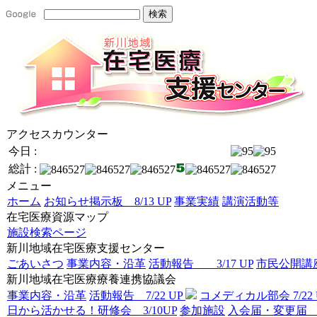
アクセスカウンター
今日 :
総計 :
メニュー
ホーム
お知らせ掲示板 8/13 UP
事業実績
講演活動等
在宅医療資源マップ
施設検索ページ
新川地域在宅医療支援センター
ごあいさつ
事業内容・沿革
活動報告 3/17 UP
市民公開講座 
新川地域在宅医療療養連携協議会
事業内容・沿革
活動報告 7/22 UP
コメディカル部会 7/22 
日から活かせる！研修会 3/10UP
参加施設
入会届・