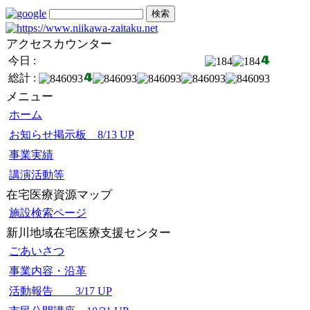
アクセスカウンター
今日 :
総計 :
メニュー
ホーム
お知らせ掲示板 8/13 UP
事業実績
講演活動等
在宅医療資源マップ
施設検索ページ
新川地域在宅医療支援センター
ごあいさつ
事業内容・沿革
活動報告 3/17 UP