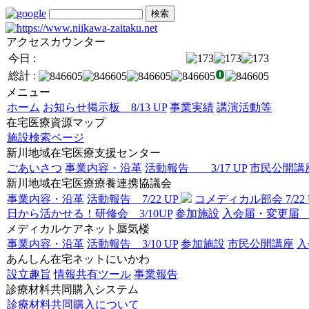
アクセスカウンター
今日 :
総計 :
メニュー
ホーム
お知らせ掲示板 8/13 UP
事業実績
講演活動等
在宅医療資源マップ
施設検索ページ
新川地域在宅医療支援センター
ごあいさつ
事業内容・沿革
活動報告 3/17 UP
市民公開講座 
新川地域在宅医療療養連携協議会
事業内容・沿革
活動報告 7/22 UP
コメディカル部会 7/22 
日から活かせる！研修会 3/10UP
参加施設
入会届・
メディカルケアネット蜃気楼
事業内容・沿革
活動報告 3/10 UP
参加施設
市民公開講座
あんしん在宅ネットにいかわ
設立趣旨
情報共有ツール
事業報告
診療材料共同購入システム
診療材料共同購入について