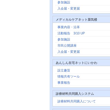
参加施設
入会届・変更届
メディカルケアネット蜃気楼
事業内容・沿革
活動報告 3/10 UP
参加施設
市民公開講座
入会届・変更届
あんしん在宅ネットにいかわ
設立趣旨
情報共有ツール
事業報告
診療材料共同購入システム
診療材料共同購入について