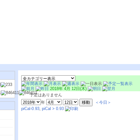
2018年 4月 12日(木)
予定はありません
年
＜今日＞
piCal-0.93
,
piCal > 0.93