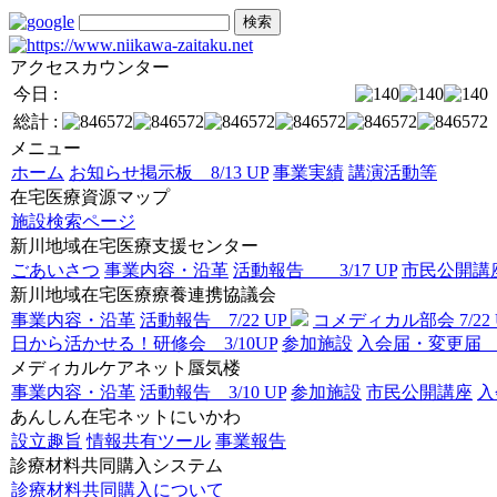
アクセスカウンター
今日 :
総計 :
メニュー
ホーム
お知らせ掲示板 8/13 UP
事業実績
講演活動等
在宅医療資源マップ
施設検索ページ
新川地域在宅医療支援センター
ごあいさつ
事業内容・沿革
活動報告 3/17 UP
市民公開講座 
新川地域在宅医療療養連携協議会
事業内容・沿革
活動報告 7/22 UP
コメディカル部会 7/22 
日から活かせる！研修会 3/10UP
参加施設
入会届・
メディカルケアネット蜃気楼
事業内容・沿革
活動報告 3/10 UP
参加施設
市民公開講座
あんしん在宅ネットにいかわ
設立趣旨
情報共有ツール
事業報告
診療材料共同購入システム
診療材料共同購入について