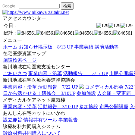
アクセスカウンター
今日 :
総計 :
メニュー
ホーム
お知らせ掲示板 8/13 UP
事業実績
講演活動等
在宅医療資源マップ
施設検索ページ
新川地域在宅医療支援センター
ごあいさつ
事業内容・沿革
活動報告 3/17 UP
市民公開講座 
新川地域在宅医療療養連携協議会
事業内容・沿革
活動報告 7/22 UP
コメディカル部会 7/22 
日から活かせる！研修会 3/10UP
参加施設
入会届・
メディカルケアネット蜃気楼
事業内容・沿革
活動報告 3/10 UP
参加施設
市民公開講座
あんしん在宅ネットにいかわ
設立趣旨
情報共有ツール
事業報告
診療材料共同購入システム
診療材料共同購入について