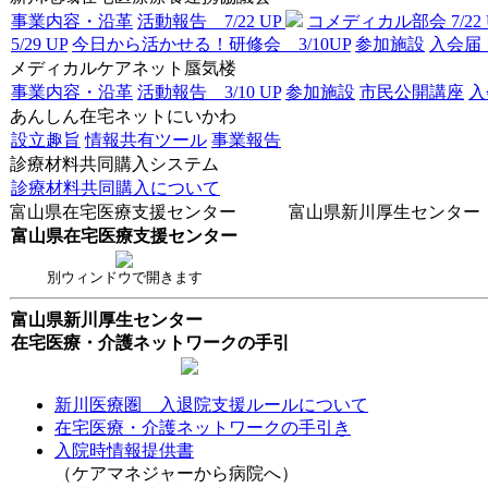
事業内容・沿革
活動報告 7/22 UP
コメディカル部会 7/22 
5/29 UP
今日から活かせる！研修会 3/10UP
参加施設
入
メディカルケアネット蜃気楼
事業内容・沿革
活動報告 3/10 UP
参加施設
市民公開講座
あんしん在宅ネットにいかわ
設立趣旨
情報共有ツール
事業報告
診療材料共同購入システム
診療材料共同購入について
富山県在宅医療支援センター 富山県新川厚生センター
富山県在宅医療支援センター
別ウィンドウで開きます
富山県新川厚生センター
在宅医療・介護ネットワークの手引
新川医療圏 入退院支援ルールについて
在宅医療・介護ネットワークの手引き
入院時情報提供書
（ケアマネジャーから病院へ）