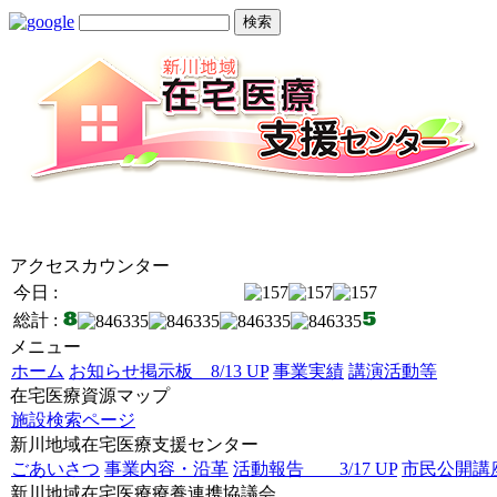
アクセスカウンター
今日 :
総計 :
メニュー
ホーム
お知らせ掲示板 8/13 UP
事業実績
講演活動等
在宅医療資源マップ
施設検索ページ
新川地域在宅医療支援センター
ごあいさつ
事業内容・沿革
活動報告 3/17 UP
市民公開講座 
新川地域在宅医療療養連携協議会