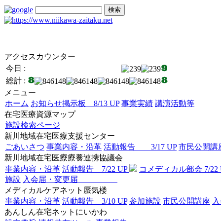
アクセスカウンター
今日 :
総計 :
メニュー
ホーム
お知らせ掲示板 8/13 UP
事業実績
講演活動等
在宅医療資源マップ
施設検索ページ
新川地域在宅医療支援センター
ごあいさつ
事業内容・沿革
活動報告 3/17 UP
市民公開講座 
新川地域在宅医療療養連携協議会
事業内容・沿革
活動報告 7/22 UP
コメディカル部会 7/22 
施設
入会届・変更届
メディカルケアネット蜃気楼
事業内容・沿革
活動報告 3/10 UP
参加施設
市民公開講座
あんしん在宅ネットにいかわ