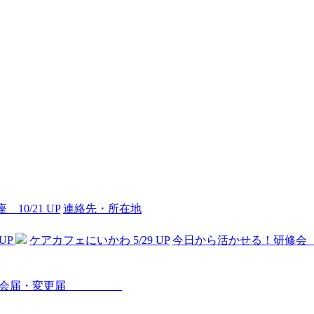
10/21 UP
連絡先・所在地
UP
ケアカフェにいかわ 5/29 UP
今日から活かせる！研修会 3
入会届・変更届