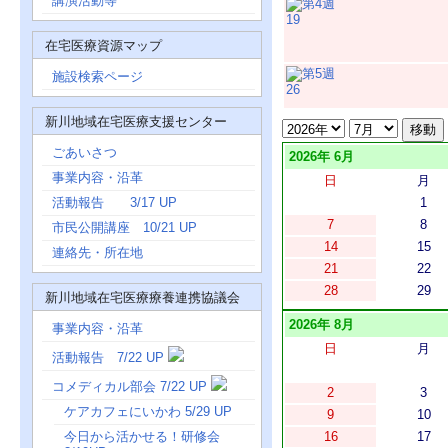
講演活動等
19
在宅医療資源マップ
施設検索ページ
26
新川地域在宅医療支援センター
ごあいさつ
2026年 6月
事業内容・沿革
日
月
活動報告 3/17 UP
1
7
8
市民公開講座 10/21 UP
14
15
連絡先・所在地
21
22
28
29
新川地域在宅医療療養連携協議会
2026年 8月
事業内容・沿革
日
月
活動報告 7/22 UP
コメディカル部会 7/22 UP
2
3
ケアカフェにいかわ 5/29 UP
9
10
今日から活かせる！研修会
16
17