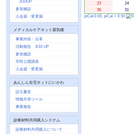
3/10UP
23
24
参加施設
30
31
piCal-0.93
,
piCal > 0.93
入会届・変更届
メディカルケアネット蜃気楼
事業内容・沿革
活動報告 3/10 UP
参加施設
市民公開講座
入会届・変更届
あんしん在宅ネットにいかわ
設立趣旨
情報共有ツール
事業報告
診療材料共同購入システム
診療材料共同購入について