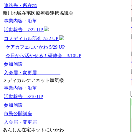
連絡先・所在地
新川地域在宅医療療養連携協議会
事業内容・沿革
活動報告 7/22 UP
コメディカル部会 7/22 UP
ケアカフェにいかわ 5/29 UP
今日から活かせる！研修会 3/10UP
参加施設
入会届・変更届
メディカルケアネット蜃気楼
事業内容・沿革
活動報告 3/10 UP
参加施設
市民公開講座
入会届・変更届
あんしん在宅ネットにいかわ