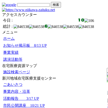
アクセスカウンター
今日 :
総計 :
メニュー
ホーム
お知らせ掲示板 8/13 UP
事業実績
講演活動等
在宅医療資源マップ
施設検索ページ
新川地域在宅医療支援センター
ごあいさつ
事業内容・沿革
活動報告 3/17 UP
市民公開講座 10/21 UP