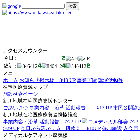
アクセスカウンター
今日 :
総計 :
メニュー
ホーム
お知らせ掲示板 8/13 UP
事業実績
講演活動等
在宅医療資源マップ
施設検索ページ
新川地域在宅医療支援センター
ごあいさつ
事業内容・沿革
活動報告 3/17 UP
市民公開講座 
新川地域在宅医療療養連携協議会
事業内容・沿革
活動報告 7/22 UP
コメディカル部会 7/22 
5/29 UP
今日から活かせる！研修会 3/10UP
参加施設
入
メディカルケアネット蜃気楼