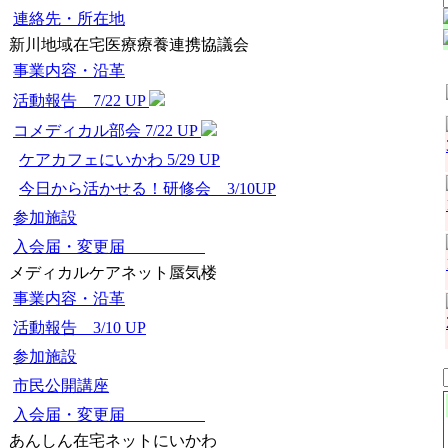
連絡先・所在地
新川地域在宅医療療養連携協議会
事業内容・沿革
活動報告 7/22 UP
コメディカル部会 7/22 UP
ケアカフェにいかわ 5/29 UP
今日から活かせる！研修会 3/10UP
参加施設
入会届・変更届
メディカルケアネット蜃気楼
事業内容・沿革
活動報告 3/10 UP
参加施設
市民公開講座
入会届・変更届
あんしん在宅ネットにいかわ