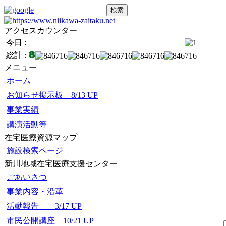
アクセスカウンター
今日 :
総計 :
メニュー
ホーム
お知らせ掲示板 8/13 UP
事業実績
講演活動等
在宅医療資源マップ
施設検索ページ
新川地域在宅医療支援センター
ごあいさつ
事業内容・沿革
活動報告 3/17 UP
市民公開講座 10/21 UP