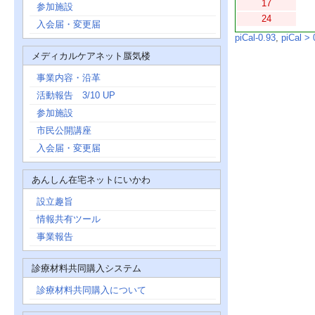
17
参加施設
24
入会届・変更届
piCal-0.93
,
piCal > 
メディカルケアネット蜃気楼
事業内容・沿革
活動報告 3/10 UP
参加施設
市民公開講座
入会届・変更届
あんしん在宅ネットにいかわ
設立趣旨
情報共有ツール
事業報告
診療材料共同購入システム
診療材料共同購入について