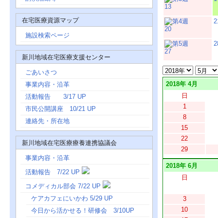
13
在宅医療資源マップ
2
20
施設検索ページ
2
27
新川地域在宅医療支援センター
ごあいさつ
2018年 4月
事業内容・沿革
日
活動報告 3/17 UP
1
市民公開講座 10/21 UP
8
連絡先・所在地
15
22
新川地域在宅医療療養連携協議会
29
事業内容・沿革
2018年 6月
活動報告 7/22 UP
日
コメディカル部会 7/22 UP
ケアカフェにいかわ 5/29 UP
3
10
今日から活かせる！研修会 3/10UP