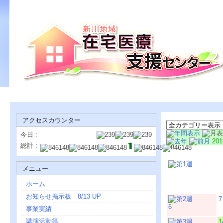
アクセスカウンター
今日 :
20
総計 :
日
メニュー
ホーム
お知らせ掲示板 8/13 UP
7
6
事業実績
講演活動等
1