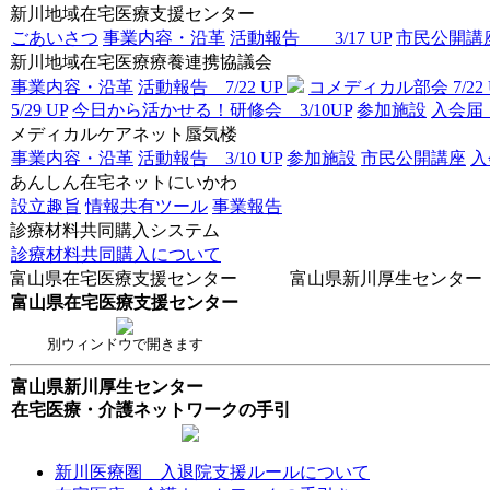
新川地域在宅医療支援センター
ごあいさつ
事業内容・沿革
活動報告 3/17 UP
市民公開講座 
新川地域在宅医療療養連携協議会
事業内容・沿革
活動報告 7/22 UP
コメディカル部会 7/22 
5/29 UP
今日から活かせる！研修会 3/10UP
参加施設
入
メディカルケアネット蜃気楼
事業内容・沿革
活動報告 3/10 UP
参加施設
市民公開講座
あんしん在宅ネットにいかわ
設立趣旨
情報共有ツール
事業報告
診療材料共同購入システム
診療材料共同購入について
富山県在宅医療支援センター 富山県新川厚生センター
富山県在宅医療支援センター
別ウィンドウで開きます
富山県新川厚生センター
在宅医療・介護ネットワークの手引
新川医療圏 入退院支援ルールについて